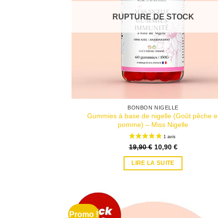
RUPTURE DE STOCK
BONBON NIGELLE
Gummies à base de nigelle (Goût pêche e
pomme) – Miss Nigelle
Le
Le
19,90
€
10,90
€
prix
prix
initial
actuel
LIRE LA SUITE
était :
est :
19,90 €.
10,90 €.
Promo !