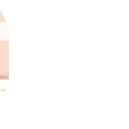
1 avis
 et