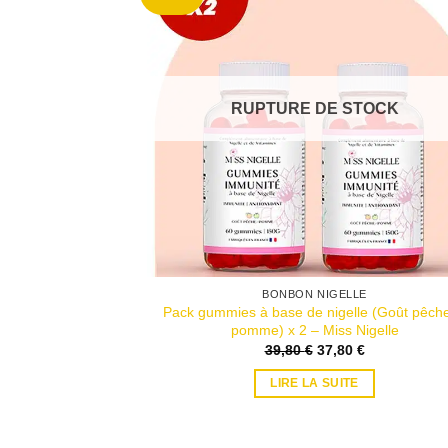
RUPTURE DE STOCK
BONBON NIGELLE
Pack gummies à base de nigelle (Goût pêche
pomme) x 2 – Miss Nigelle
Le
Le
39,80
€
37,80
€
prix
prix
initial
actuel
LIRE LA SUITE
était :
est :
39,80 €.
37,80 €.