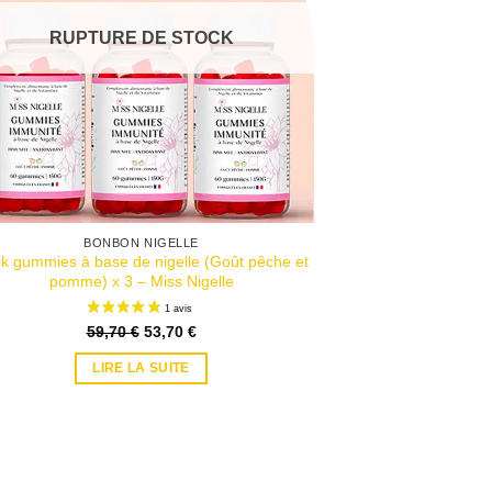
RUPTURE DE STOCK
BONBON NIGELLE
k gummies à base de nigelle (Goût pêche et
pomme) x 3 – Miss Nigelle
Le
Le
59,70
€
53,70
€
prix
prix
initial
actuel
LIRE LA SUITE
était :
est :
59,70 €.
53,70 €.