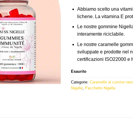
era:
è:
Abbiamo scelto una vitami
39,80 €.
37,8
lichene. La vitamina E prot
Le nostre gommine Nigella
interamente riciclabile.
Le nostre caramelle gommo
sviluppate e prodotte nel n
certificazioni ISO22000 
Esaurito
Categorie:
Caramelle al cumino ner
Nigelle
,
Pacchetto Nigella