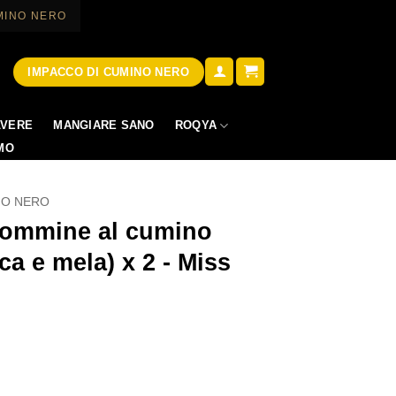
MINO NERO
IMPACCO DI CUMINO NERO
ROQYA
LVERE
MANGIARE SANO
AMO
NO NERO
gommine al cumino
a e mela) x 2 - Miss
zo
ale