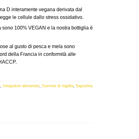
na D interamente vegana derivata dal
0 €.
egge le cellule dallo stress ossidativo.
 sono 100% VEGAN e la nostra bottiglia è
se al gusto di pesca e mela sono
ord della Francia in conformità alle
e HACCP.
o
,
Integratori alimentari
,
Gomme di nigella
,
Signorina