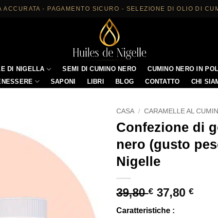
 ACCURATA - PAGAMENTO SICURO - SELEZIONE DI OLIO DI CU
E DI NIGELLA
SEMI DI CUMINO NERO
CUMINO NERO IN PO
ENESSERE
SAPONI
LIBRI
BLOG
CONTATTO
CHI SI
CASA
/
CARAMELLE AL CUMI
Confezione di 
nero (gusto pesc
Nigelle
Il
Il
39,80
37,80
€
€
prezzo
prez
Caratteristiche :
originale
attu