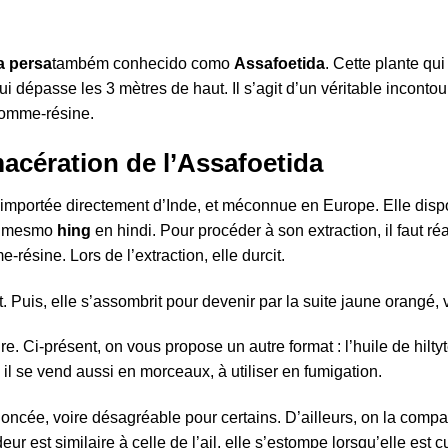
a persa
também conhecido como
Assafoetida
. Cette plante qu
ui dépasse les 3 mètres de haut. Il s’agit d’un véritable inconto
gomme-résine.
 macération de l’Assafoetida
 importée directement d’Inde, et méconnue en Europe. Elle dis
 mesmo
hing
en hindi. Pour procéder à son extraction, il faut ré
-résine. Lors de l’extraction, elle durcit.
t. Puis, elle s’assombrit pour devenir par la suite jaune orangé, 
e. Ci-présent, on vous propose un autre format : l’huile de hilty
il se vend aussi en morceaux, à utiliser en fumigation.
oncée, voire désagréable pour certains. D’ailleurs, on la comp
ur est similaire à celle de l’ail, elle s’estompe lorsqu’elle est c