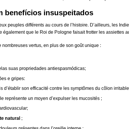
 benefícios insuspeitados
x peuples différents au cours de l’histoire. D’ailleurs, les Indi
e également que le Roi de Pologne faisait frotter les assiettes a
 de nombreuses vertus, en plus de son goût unique :
elas suas propriedades antiespasmódicas;
ões e gripes:
 d’établir son efficacité contre les symptômes du côlon irritable
s, elle représente un moyen d’expulser les mucosités ;
ardiovascular;
te natural
;
douleurs présentes dans l’oreille interne ;