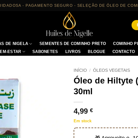
UIDADOSA - PAGAMENTO SEGURO - SELEÇÃO DE ÓLEO DE COM
S DE NIGELA
SEMENTES DE COMINHO PRETO
COMINHO P
EM-ESTAR
SABONETES
LIVROS
BLOGUE
CONTACTO
INÍCIO
/
ÓLEOS VEGETAIS
Óleo de Hiltyte 
30ml
4,99
€
Em stock
🎁 Aproveite o -