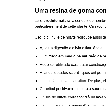
Uma resina de goma com
Este
produto natural
a conquis de nombreu
particulièrement de cette plante. On racont
Ceci dit, l’huile de hiltyte regroupe aussi
Ajuda a digestão e alivia a flatulência;
É utilizado em
medicina ayurvédica
p
Pode ser utilizado para tratar constipaç
Plusieurs études scientifiques ont permis
L’hiltite facilite la respiration. De plu
Contribui positivamente para a saúde c
L’huile de hiltyte correspond à un
laxan
Il s’agit aussi d’un moyen d’apaiser les 