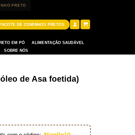
INHO PRETO
PACOTE DE COMINHOS PRETOS
RETO EM PÓ
ALIMENTAÇÃO SAUDÁVEL
SOBRE NÓS
(óleo de Asa foetida)
Nigelle10
10% com o código: