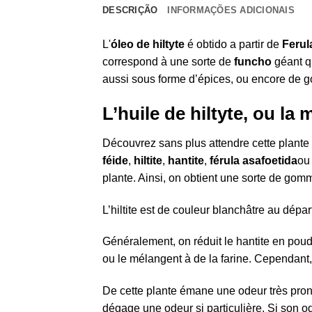
DESCRIÇÃO
INFORMAÇÕES ADICIONAIS
L'
óleo de hiltyte
é obtido a partir de
Ferul
correspond à une sorte de
funcho
géant q
aussi sous forme d’épices, ou encore de 
L’huile de hiltyte, ou la
Découvrez sans plus attendre cette plante
féide
,
hiltite
,
hantite
,
férula asafoetida
ou
plante. Ainsi, on obtient une sorte de gomme
L’hiltite est de couleur blanchâtre au dépar
Généralement, on réduit le hantite en poudr
ou le mélangent à de la farine. Cependant, 
De cette plante émane une odeur très pron
dégage une odeur si particulière. Si son ode