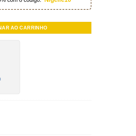
(Huile d'asa foetida) 30ml
NAR AO CARRINHO
8