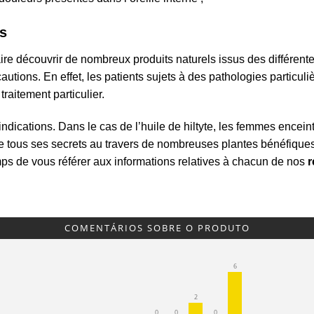
s
ire découvrir de nombreux produits naturels issus des différent
cautions. En effet, les patients sujets à des pathologies particuli
raitement particulier.
dications. Dans le cas de l’huile de hiltyte, les femmes enceint
èle tous ses secrets au travers de nombreuses plantes bénéfiques
emps de vous référer aux informations relatives à chacun de nos
r
COMENTÁRIOS SOBRE O PRODUTO
6
2
0
0
0