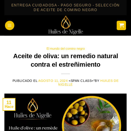
Saltar
ENTREGA CUIDADOSA - PAGO SEGURO - SELECCIÓN
DE ACEITE DE COMINO NEGRO
al
contenido
El mundo del comino negro
Aceite de oliva: un remedio natural
contra el estreñimiento
PUBLICADO EL
AGOSTO 11, 2024
<SPAN CLASS="BY
HUILES DE
NIGELLE
11
Hace