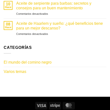
de
bienfaits
Aceite de serpiente para barbas: secretos y
sens
10
nigelle
pour
Hace
consejos para un buen mantenimiento
à
detox :
la
l’affût
en
Comentarios desactivados
le
zone
Huile
guide
intime
de
complet
Aceite de Haarlem y sueño: ¿qué beneficios tiene
masculine
08
serpent
pour
Hace
para un mejor descanso?
pour
profiter
en
Comentarios desactivados
la
de
Huile
barbe
ses
de
:
bienfaits
Haarlem
CATEGORÍAS
secrets
et
et
sommeil
conseils
:
d’utilisation
El mundo del comino negro
quels
pour
bienfaits
un
Varios temas
pour
entretien
trouver
réussi
un
meilleur
repos ?
Visa
Raya
MasterCard