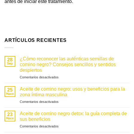
antes de iniciar este tratamiento.
ARTÍCULOS RECIENTES
¿Cómo reconocer las auténticas semillas de
28
Sep
comino negro? Consejos sencillos y sentidos
despiertos
en
Comentarios desactivados
Comment
reconnaître
Aceite de comino negro: usos y beneficios para la
25
la
Hace
zona íntima masculina
vraie
en
Comentarios desactivados
graine
Huile
de
de
nigelle
Aceite de comino negro detox: la guía completa de
23
nigelle
?
Hace
sus beneficios
:
Astuces
en
Comentarios desactivados
usages
simples
L’huile
et
et