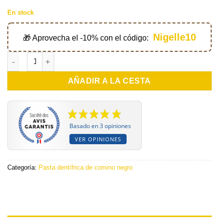
En stock
Nigelle10
🎁 Aprovecha el -10% con el código:
Dentifrice miswak 170g - Dabur cantidad
AÑADIR A LA CESTA
Basado en 3 opiniones
VER OPINIONES
Categoría:
Pasta dentífrica de comino negro