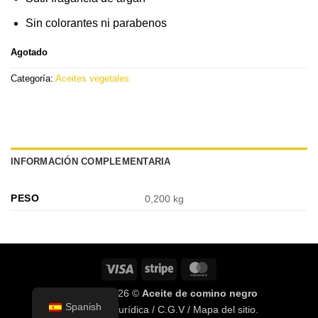
Sin colorantes ni parabenos
Agotado
Categoría:
Aceites vegetales
INFORMACIÓN COMPLEMENTARIA
PESO
0,200 kg
Visa
Raya
MasterCard
Copyright 2026 ©
Aceite de comino negro
Spanish
Información jurídica
/
C.G.V
/
Mapa del sitio
.