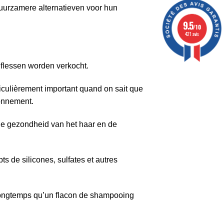
uurzamere alternatieven voor hun
9.5
/10
421 avis
 flessen worden verkocht.
rticulièrement important quand on sait que
ronnement.
de gezondheid van het haar en de
s de silicones, sulfates et autres
longtemps qu’un flacon de shampooing