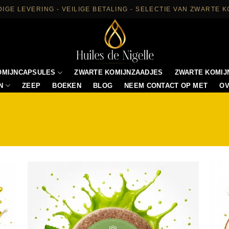
IGE LEVERING - VEILIGE BETALING - SELECTIE VAN ZWARTE K
OMIJNCAPSULES
ZWARTE KOMIJNZAADJES
ZWARTE KOMIJ
N
ZEEP
BOEKEN
BLOG
NEEM CONTACT OP MET
OV