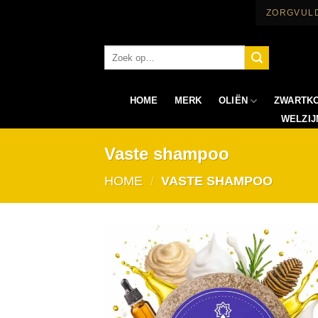
Ga
ZORGVULD
naar
inhoud
Zoeken:
OLIËN
ZWARTK
HOME
MERK
WELZIJ
Vaste shampoo
HOME
/
VASTE SHAMPOO