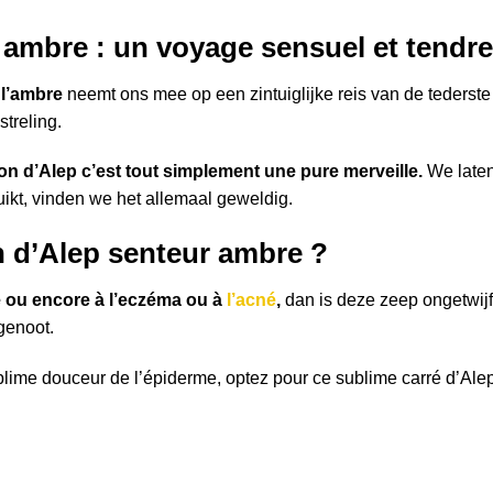
 ambre : un voyage sensuel et tendre
 l’ambre
neemt ons mee op een zintuiglijke reis van de tederste s
streling.
von d’Alep c’est tout simplement une pure merveille.
We late
uikt, vinden we het allemaal geweldig.
n d’Alep senteur ambre ?
té ou encore à l’eczéma ou à
l’acné
,
dan is deze zeep ongetwijfe
genoot.
blime douceur de l’épiderme, optez pour ce sublime carré d’Alep 