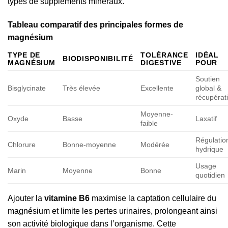
types de suppléments minéraux.
Tableau comparatif des principales formes de
magnésium
TYPE DE
TOLÉRANCE
IDÉAL
BIODISPONIBILITÉ
MAGNÉSIUM
DIGESTIVE
POUR
Soutien
Bisglycinate
Très élevée
Excellente
global &
récupérat
Moyenne-
Oxyde
Basse
Laxatif
faible
Régulatio
Chlorure
Bonne-moyenne
Modérée
hydrique
Usage
Marin
Moyenne
Bonne
quotidien
Ajouter la
vitamine B6
maximise la captation cellulaire du
magnésium et limite les pertes urinaires, prolongeant ainsi
son activité biologique dans l’organisme. Cette