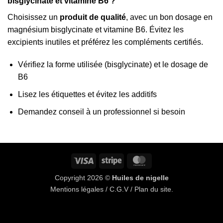
bisglycinate et vitamine B6 ?
Choisissez un
produit de qualité
, avec un bon dosage en
magnésium bisglycinate et vitamine B6. Évitez les
excipients inutiles et préférez les compléments certifiés.
Vérifiez la forme utilisée (bisglycinate) et le dosage de
B6
Lisez les étiquettes et évitez les additifs
Demandez conseil à un professionnel si besoin
Visa
Rayure
MasterCard
Copyright 2026 ©
Huiles de nigelle
Mentions légales
/
C.G.V
/
Plan du site
.