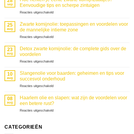
28
sep
Eenvoudige tips en scherpe zintuigen
voor
Reacties uitgeschakeld
Comment
reconnaître
Zwarte komijnolie: toepassingen en voordelen voor
25
la
aug
de mannelijke intieme zone
vraie
voor
Reacties uitgeschakeld
graine
Huile
de
de
nigelle
Detox zwarte komijnolie: de complete gids over de
23
nigelle
?
aug
voordelen
:
Astuces
voor
Reacties uitgeschakeld
usages
simples
L’huile
et
et
de
bienfaits
Slangenolie voor baarden: geheimen en tips voor
sens
10
nigelle
pour
aug
succesvol onderhoud
à
detox :
la
l’affût
voor
Reacties uitgeschakeld
le
zone
Huile
guide
intime
de
complet
Haarlem olie en slapen: wat zijn de voordelen voor
masculine
08
serpent
pour
aug
een betere rust?
pour
profiter
voor
Reacties uitgeschakeld
la
de
Huile
barbe
ses
de
:
bienfaits
Haarlem
CATEGORIEËN
secrets
et
et