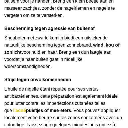
balsem voor je handen. Breng een klein beetje aan en
masseer zachtjes, zonder de nagelriemen en nagels te
vergeten om ze te versterken.
Bescherming tegen agressie van buitenaf
Sheaboter met zwarte komijn biedt een uitstekende
natuurlijke bescherming tegen zonnebrand.
wind, kou of
zonlicht
voor huid en haar. Breng een dun laagje aan
voordat je naar buiten gaat in moeilijke
weersomstandigheden.
Strijd tegen onvolkomenheden
L’huile de nigelle étant réputée pour ses vertus
antibactériennes, cette préparation est également idéale
pour lutter contre les imperfections cutanées telles
que
l’acné
puistjes of mee-eters
. Vous pouvez appliquer
localement votre beurre sur les zones concernées avec un
coton-tige. Laissez agir quelques minutes puis rincez à